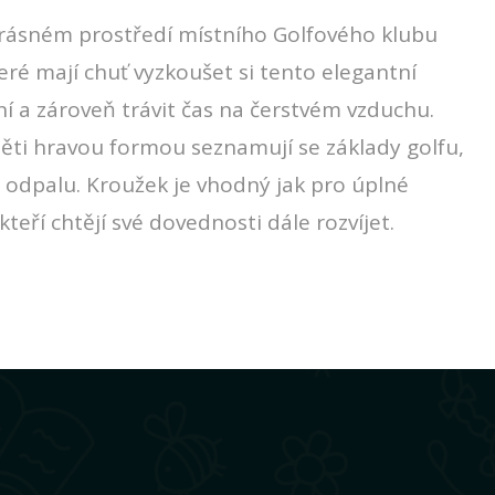
krásném prostředí místního Golfového klubu
eré mají chuť vyzkoušet si tento elegantní
ní a zároveň trávit čas na čerstvém vzduchu.
ěti hravou formou seznamují se základy golfu,
u odpalu. Kroužek je vhodný jak pro úplné
teří chtějí své dovednosti dále rozvíjet.