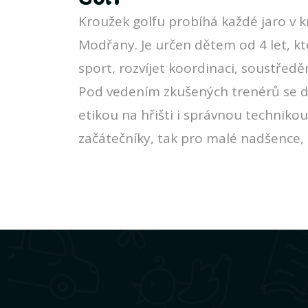
Kroužek golfu probíhá každé jaro v 
Modřany. Je určen dětem od 4 let, kt
sport, rozvíjet koordinaci, soustředě
Pod vedením zkušených trenérů se d
etikou na hřišti i správnou techniko
začátečníky, tak pro malé nadšence, k