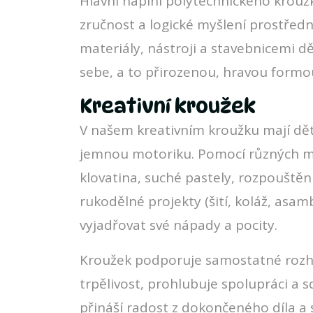
Hlavní náplní polytechnického kroužk
zručnost a logické myšlení prostředni
materiály, nástroji a stavebnicemi dě
sebe, a to přirozenou, hravou formo
Kreativní kroužek
V našem kreativním kroužku mají děti 
jemnou motoriku. Pomocí různých ma
klovatina, suché pastely, rozpouštěn
rukodělné projekty (šití, koláž, asam
vyjadřovat své nápady a pocity.
Kroužek podporuje samostatné rozhod
trpělivost, prohlubuje spolupráci a 
přináší radost z dokončeného díla a 