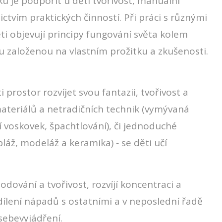
u je podpořit u dětí tvořivost, manuální
ctvím praktických činností. Při práci s různými
ti objevují principy fungování světa kolem
u založenou na vlastním prožitku a zkušenosti.
prostor rozvíjet svou fantazii, tvořivost a
teriálů a netradičních technik (vymývaná
í voskovek, špachtlování), či jednoduché
bláž, modeláž a keramika) ‐ se děti učí
ování a tvořivost, rozvíjí koncentraci a
sdílení nápadů s ostatními a v neposlední řadě
sebevyjádření.