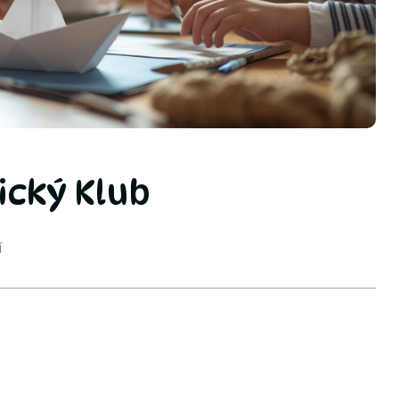
ický Klub
í