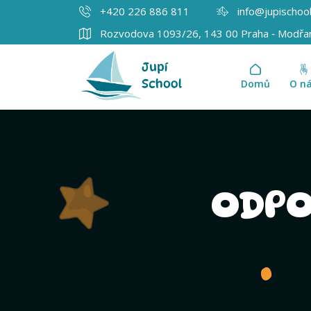
+420 226 886 811
info@jupischoo
Rozvodova 1093/26, 143 00 Praha ‐ Modřa
Domů
O n
ODPO