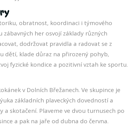
hry
oriku, obratnost, koordinaci i týmového
 zábavných her osvojí základy různých
acovat, dodržovat pravidla a radovat se z
 dětí, klade důraz na přirozený pohyb,
voj fyzické kondice a pozitivní vztah ke sportu.
Skokánek v Dolních Břežanech. Ve skupince je
 výuka základních plaveckých dovedností a
ky a skotačení. Plaveme ve dvou turnusech po
osince a pak na jaře od dubna do června.