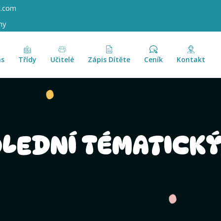
l.com
ny
ás
Třídy
Učitelé
Zápis Dítěte
Ceník
Kontakt
LEDNÍ TÉMATICKÝ